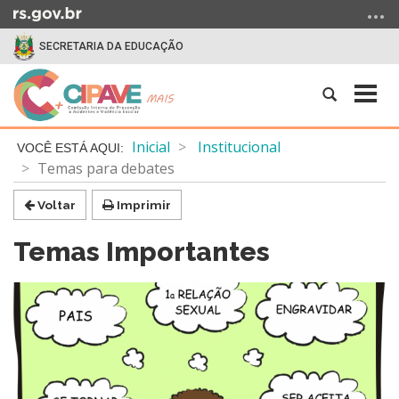
Ir
para
SECRETARIA DA EDUCAÇÃO
o
conteúdo
Abrir
Alte
Ir
a
a
para
busca
nave
o
Início
Inicial
Institucional
menu
do
Temas para debates
Ir
conteúdo
para
Voltar
Imprimir
a
busca
Temas Importantes